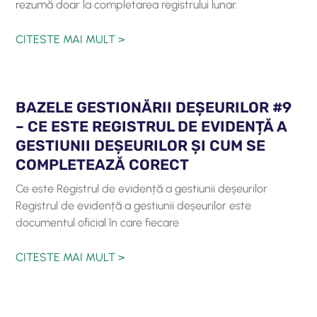
rezumă doar la completarea registrului lunar.
CITESTE MAI MULT >
BAZELE GESTIONĂRII DEȘEURILOR #9
– CE ESTE REGISTRUL DE EVIDENȚĂ A
GESTIUNII DEȘEURILOR ȘI CUM SE
COMPLETEAZĂ CORECT
Ce este Registrul de evidență a gestiunii deșeurilor
Registrul de evidență a gestiunii deșeurilor este
documentul oficial în care fiecare
CITESTE MAI MULT >