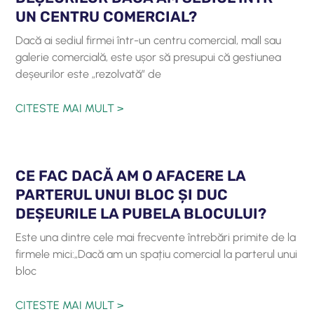
UN CENTRU COMERCIAL?
Dacă ai sediul firmei într-un centru comercial, mall sau
galerie comercială, este ușor să presupui că gestiunea
deșeurilor este „rezolvată” de
CITESTE MAI MULT >
CE FAC DACĂ AM O AFACERE LA
PARTERUL UNUI BLOC ȘI DUC
DEȘEURILE LA PUBELA BLOCULUI?
Este una dintre cele mai frecvente întrebări primite de la
firmele mici:„Dacă am un spațiu comercial la parterul unui
bloc
CITESTE MAI MULT >