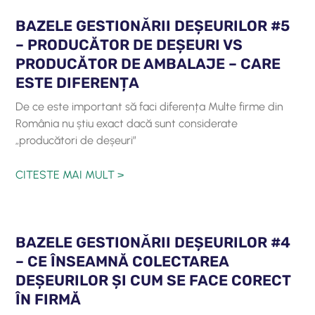
BAZELE GESTIONǍRII DEȘEURILOR #5
– PRODUCĂTOR DE DEȘEURI VS
PRODUCĂTOR DE AMBALAJE – CARE
ESTE DIFERENȚA
De ce este important să faci diferența Multe firme din
România nu știu exact dacă sunt considerate
„producători de deșeuri”
CITESTE MAI MULT >
BAZELE GESTIONǍRII DEȘEURILOR #4
– CE ÎNSEAMNĂ COLECTAREA
DEȘEURILOR ȘI CUM SE FACE CORECT
ÎN FIRMĂ