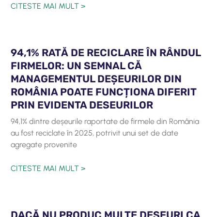
CITESTE MAI MULT >
94,1% RATĂ DE RECICLARE ÎN RÂNDUL
FIRMELOR: UN SEMNAL CĂ
MANAGEMENTUL DEȘEURILOR DIN
ROMÂNIA POATE FUNCȚIONA DIFERIT
PRIN EVIDENTA DESEURILOR
94,1% dintre deșeurile raportate de firmele din România
au fost reciclate în 2025, potrivit unui set de date
agregate provenite
CITESTE MAI MULT >
DACĂ NU PRODUC MULTE DEȘEURI CA