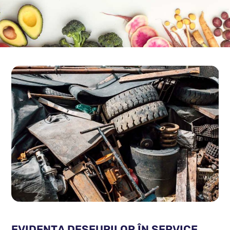
EVIDENȚA DEȘEURILOR ÎN SERVICE