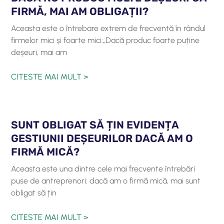
FIRMĂ, MAI AM OBLIGAȚII?
Aceasta este o întrebare extrem de frecventă în rândul
firmelor mici și foarte mici:„Dacă produc foarte puține
deșeuri, mai am
CITESTE MAI MULT >
SUNT OBLIGAT SĂ ȚIN EVIDENȚA
GESTIUNII DEȘEURILOR DACĂ AM O
FIRMĂ MICĂ?
Aceasta este una dintre cele mai frecvente întrebări
puse de antreprenori: dacă am o firmă mică, mai sunt
obligat să țin
CITESTE MAI MULT >