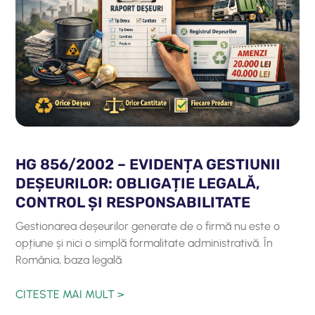
HG 856/2002 – EVIDENȚA GESTIUNII
DEȘEURILOR: OBLIGAȚIE LEGALĂ,
CONTROL ȘI RESPONSABILITATE
Gestionarea deșeurilor generate de o firmă nu este o
opțiune și nici o simplă formalitate administrativă. În
România, baza legală
CITESTE MAI MULT >