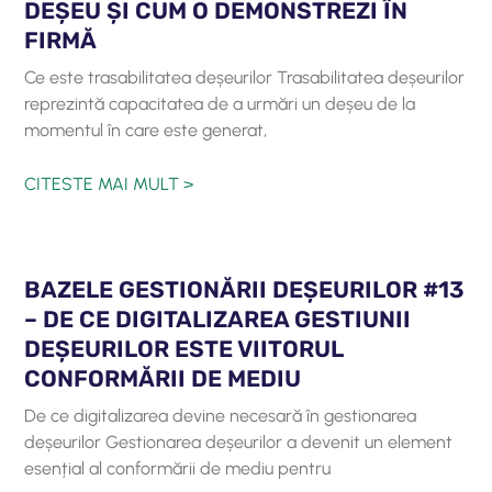
DEȘEU ȘI CUM O DEMONSTREZI ÎN
FIRMĂ
Ce este trasabilitatea deșeurilor Trasabilitatea deșeurilor
reprezintă capacitatea de a urmări un deșeu de la
momentul în care este generat,
CITESTE MAI MULT >
BAZELE GESTIONĂRII DEȘEURILOR #13
– DE CE DIGITALIZAREA GESTIUNII
DEȘEURILOR ESTE VIITORUL
CONFORMĂRII DE MEDIU
De ce digitalizarea devine necesară în gestionarea
deșeurilor Gestionarea deșeurilor a devenit un element
esențial al conformării de mediu pentru