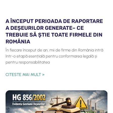
A ÎNCEPUT PERIOADA DE RAPORTARE
A DEȘEURILOR GENERATE– CE
TREBUIE SĂ ȘTIE TOATE FIRMELE DIN
ROMÂNIA
În fiecare început de an, mii de firme din România intră
într-o etapă esențială pentru conformarea legală și
pentru responsabilitatea
CITESTE MAI MULT >