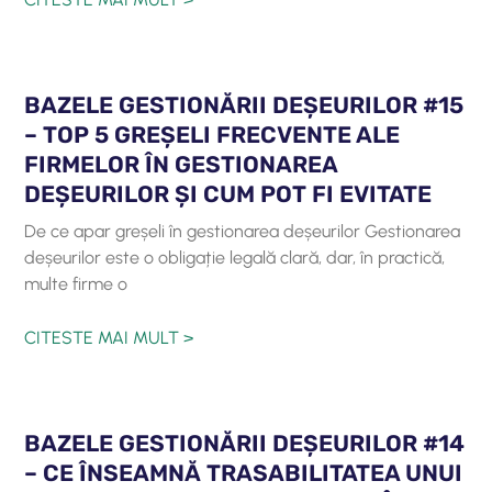
BAZELE GESTIONĂRII DEȘEURILOR #15
– TOP 5 GREȘELI FRECVENTE ALE
FIRMELOR ÎN GESTIONAREA
DEȘEURILOR ȘI CUM POT FI EVITATE
De ce apar greșeli în gestionarea deșeurilor Gestionarea
deșeurilor este o obligație legală clară, dar, în practică,
multe firme o
CITESTE MAI MULT >
BAZELE GESTIONĂRII DEȘEURILOR #14
– CE ÎNSEAMNĂ TRASABILITATEA UNUI