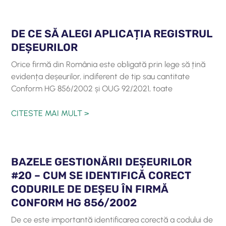
DE CE SĂ ALEGI APLICAȚIA REGISTRUL
DEȘEURILOR
Orice firmă din România este obligată prin lege să țină
evidența deșeurilor, indiferent de tip sau cantitate
Conform HG 856/2002 și OUG 92/2021, toate
CITESTE MAI MULT >
BAZELE GESTIONĂRII DEȘEURILOR
#20 – CUM SE IDENTIFICĂ CORECT
CODURILE DE DEȘEU ÎN FIRMĂ
CONFORM HG 856/2002
De ce este importantă identificarea corectă a codului de