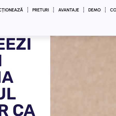
CȚIONEAZĂ
PRETURI
AVANTAJE
DEMO
CO
EEZI
N
IA
UL
R CA