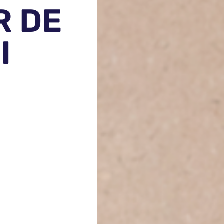
R DE
I