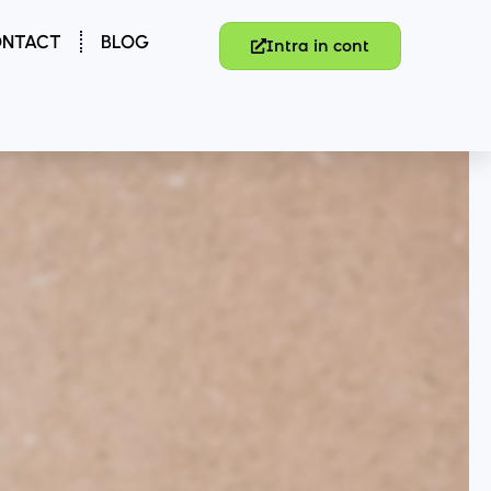
NTACT
BLOG
Intra in cont