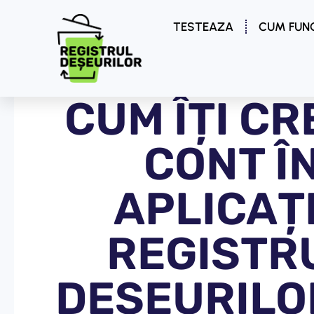
TESTEAZA
CUM FUN
CUM ÎȚI CR
CONT Î
APLICAȚ
REGISTR
DEȘEURILO