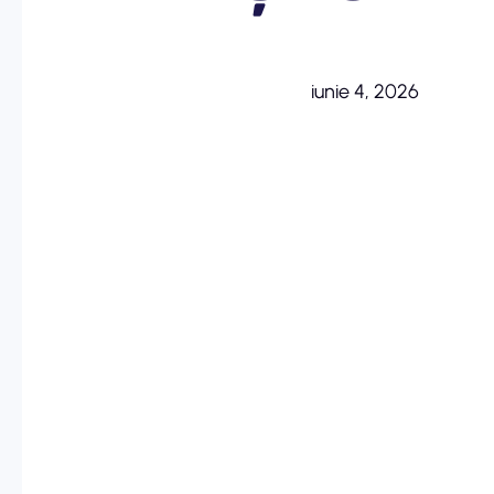
iunie 4, 2026