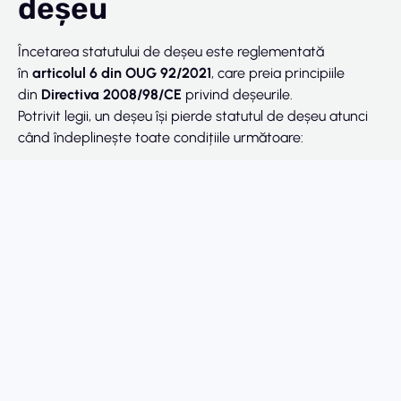
deșeu
Încetarea statutului de deșeu este reglementată
în
articolul 6 din OUG 92/2021
, care preia principiile
din
Directiva 2008/98/CE
privind deșeurile.
Potrivit legii, un deșeu își pierde statutul de deșeu atunci
când îndeplinește toate condițiile următoare:
Materialul este utilizat în mod obișnuit pentru
scopuri specifice
;
Există o piață sau o cerere pentru acest material
;
Materialul îndeplinește cerințele tehnice pentru
utilizare
și respectă legislația și standardele
aplicabile produselor;
Utilizarea sa nu generează efecte adverse asupra
mediului sau sănătății umane
;
Autoritatea competentă confirmă încetarea
statutului
(acolo unde este cazul).
În practică, acest statut este stabilit prin decizie a