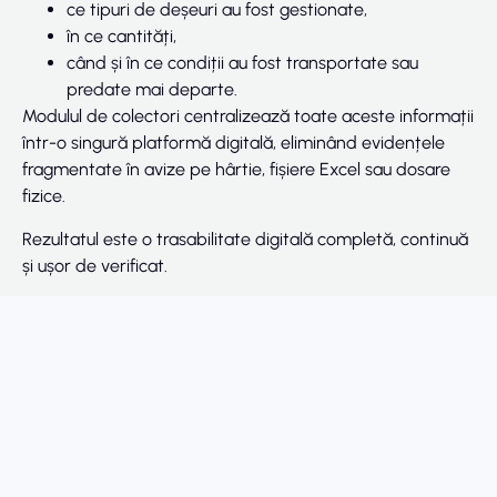
ce tipuri de deșeuri au fost gestionate,
în ce cantități,
când și în ce condiții au fost transportate sau
predate mai departe.
Modulul de colectori centralizează toate aceste informații
într-o singură platformă digitală, eliminând evidențele
fragmentate în avize pe hârtie, fișiere Excel sau dosare
fizice.
Rezultatul este o trasabilitate digitală completă, continuă
și ușor de verificat.
Digitalizarea
trasabilității deșeurilor,
dintr-un singur sistem
Modulul de colectori din Registrul Deșeurilor transformă
evidența clasică într-un flux digital unitar.