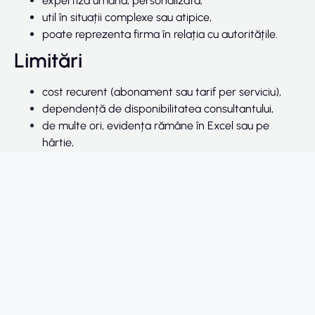
expertiză umană, personalizată,
util în situații complexe sau atipice,
poate reprezenta firma în relația cu autoritățile.
Limitări
cost recurent (abonament sau tarif per serviciu),
dependență de disponibilitatea consultantului,
de multe ori, evidența rămâne în Excel sau pe
hârtie,
risc de lipsă de transparență: nu vezi mereu „în timp
real” situația ta.
Ce face o aplicație de tip
Registrul Deșeurilor?
O aplicație de evidență a deșeurilor este un instrument
digital care:
te ghidează pas cu pas în completarea registrelor,