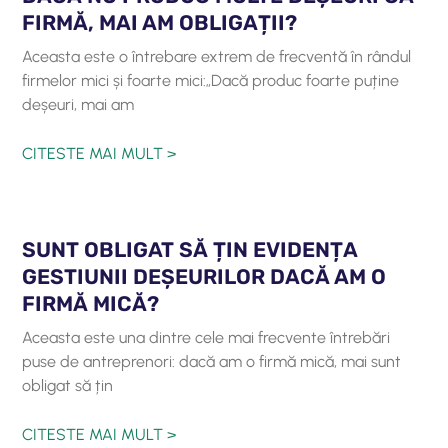
FIRMĂ, MAI AM OBLIGAȚII?
Aceasta este o întrebare extrem de frecventă în rândul
firmelor mici și foarte mici:„Dacă produc foarte puține
deșeuri, mai am
CITESTE MAI MULT >
SUNT OBLIGAT SĂ ȚIN EVIDENȚA
GESTIUNII DEȘEURILOR DACĂ AM O
FIRMĂ MICĂ?
Aceasta este una dintre cele mai frecvente întrebări
puse de antreprenori: dacă am o firmă mică, mai sunt
obligat să țin
CITESTE MAI MULT >