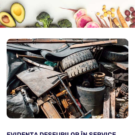
EVIDENȚA DEȘEURILOR ÎN SERVICE