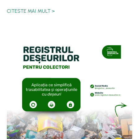
CITESTE MAI MULT >