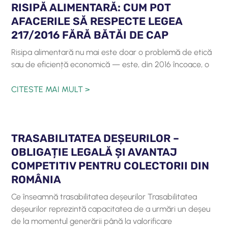
RISIPĂ ALIMENTARĂ: CUM POT
AFACERILE SĂ RESPECTE LEGEA
217/2016 FĂRĂ BĂTĂI DE CAP
Risipa alimentară nu mai este doar o problemă de etică
sau de eficiență economică — este, din 2016 încoace, o
CITESTE MAI MULT >
TRASABILITATEA DEȘEURILOR –
OBLIGAȚIE LEGALĂ ȘI AVANTAJ
COMPETITIV PENTRU COLECTORII DIN
ROMÂNIA
Ce înseamnă trasabilitatea deșeurilor Trasabilitatea
deșeurilor reprezintă capacitatea de a urmări un deșeu
de la momentul generării până la valorificare