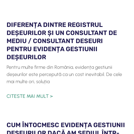
DIFERENȚA DINTRE REGISTRUL
DEȘEURILOR ȘI UN CONSULTANT DE
MEDIU / CONSULTANT DESEURI
PENTRU EVIDENȚA GESTIUNII
DEȘEURILOR
Pentru multe firme din România, evidența gestiunii
deșeurilor este percepută ca un cost inevitabil. De cele
mai multe ori, soluția
CITESTE MAI MULT >
CUM ÎNTOCMESC EVIDENȚA GESTIUNII
DEȘEURILOR DACĂ AM SEDIUL ÎNTR-