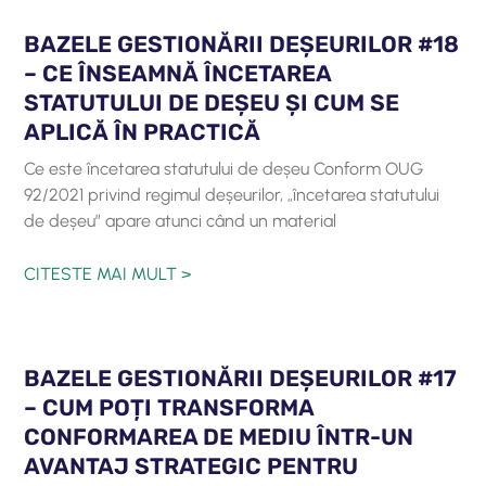
BAZELE GESTIONĂRII DEȘEURILOR #18
– CE ÎNSEAMNĂ ÎNCETAREA
STATUTULUI DE DEȘEU ȘI CUM SE
APLICĂ ÎN PRACTICĂ
Ce este încetarea statutului de deșeu Conform OUG
92/2021 privind regimul deșeurilor, „încetarea statutului
de deșeu” apare atunci când un material
CITESTE MAI MULT >
BAZELE GESTIONĂRII DEȘEURILOR #17
– CUM POȚI TRANSFORMA
CONFORMAREA DE MEDIU ÎNTR-UN
AVANTAJ STRATEGIC PENTRU