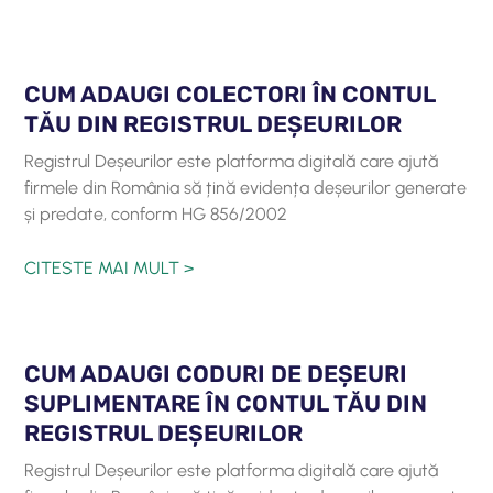
CUM ADAUGI COLECTORI ÎN CONTUL
TĂU DIN REGISTRUL DEȘEURILOR
Registrul Deșeurilor este platforma digitală care ajută
firmele din România să țină evidența deșeurilor generate
și predate, conform HG 856/2002
CITESTE MAI MULT >
CUM ADAUGI CODURI DE DEȘEURI
SUPLIMENTARE ÎN CONTUL TĂU DIN
REGISTRUL DEȘEURILOR
Registrul Deșeurilor este platforma digitală care ajută