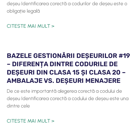
deșeu Identificarea corectă a codurilor de deșeu este o
obligație legală
CITESTE MAI MULT >
BAZELE GESTIONĂRII DEȘEURILOR #19
– DIFERENȚA DINTRE CODURILE DE
DEȘEURI DIN CLASA 15 ȘI CLASA 20 –
AMBALAJE VS. DEȘEURI MENAJERE
De ce este importantă alegerea corectă a codului de
deșeu Identificarea corectă a codului de deșeu este una
dintre cele
CITESTE MAI MULT >