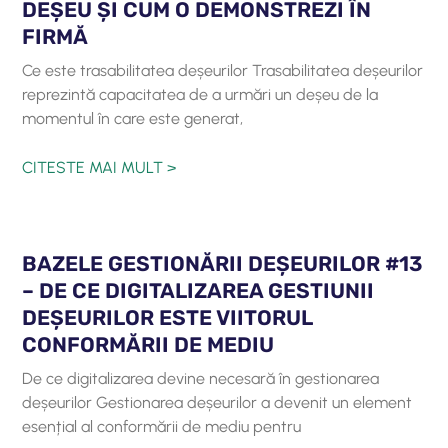
DEȘEU ȘI CUM O DEMONSTREZI ÎN
FIRMĂ
Ce este trasabilitatea deșeurilor Trasabilitatea deșeurilor
reprezintă capacitatea de a urmări un deșeu de la
momentul în care este generat,
CITESTE MAI MULT >
BAZELE GESTIONĂRII DEȘEURILOR #13
– DE CE DIGITALIZAREA GESTIUNII
DEȘEURILOR ESTE VIITORUL
CONFORMĂRII DE MEDIU
De ce digitalizarea devine necesară în gestionarea
deșeurilor Gestionarea deșeurilor a devenit un element
esențial al conformării de mediu pentru