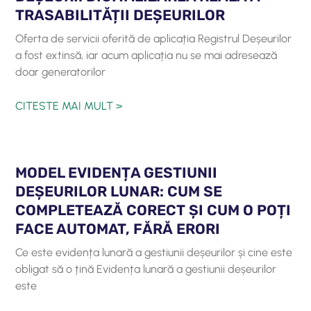
TRASABILITĂȚII DEȘEURILOR
Oferta de servicii oferită de aplicația Registrul Deșeurilor
a fost extinsă, iar acum aplicația nu se mai adresează
doar generatorilor
CITESTE MAI MULT >
MODEL EVIDENȚA GESTIUNII
DEȘEURILOR LUNAR: CUM SE
COMPLETEAZĂ CORECT ȘI CUM O POȚI
FACE AUTOMAT, FĂRĂ ERORI
Ce este evidența lunară a gestiunii deșeurilor și cine este
obligat să o țină Evidența lunară a gestiunii deșeurilor
este