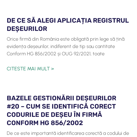
DE CE SĂ ALEGI APLICAȚIA REGISTRUL
DEȘEURILOR
Orice firmă din România este obligată prin lege să țină
evidența deșeurilor, indiferent de tip sau cantitate
Conform HG 856/2002 și OUG 92/2021, toate
CITESTE MAI MULT >
BAZELE GESTIONĂRII DEȘEURILOR
#20 – CUM SE IDENTIFICĂ CORECT
CODURILE DE DEȘEU ÎN FIRMĂ
CONFORM HG 856/2002
De ce este importantă identificarea corectă a codului de