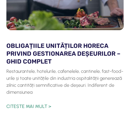
OBLIGAȚIILE UNITĂȚILOR HORECA
PRIVIND GESTIONAREA DEȘEURILOR –
GHID COMPLET
Restaurantele, hotelurile, cafenelele, cantinele, fast-food-
urile și toate unitățile din industria ospitalității generează
zilnic cantități semnificative de deșeuri. Indiferent de
dimensiunea
CITESTE MAI MULT >