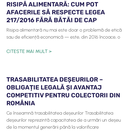
RISIPĂ ALIMENTARĂ: CUM POT
AFACERILE SĂ RESPECTE LEGEA
217/2016 FĂRĂ BĂTĂI DE CAP
Risipa alimentară nu mai este doar o problemă de etică
sau de eficiență economică — este, din 2016 încoace, o
CITESTE MAI MULT >
TRASABILITATEA DEȘEURILOR –
OBLIGAȚIE LEGALĂ ȘI AVANTAJ
COMPETITIV PENTRU COLECTORII DIN
ROMÂNIA
Ce înseamnă trasabilitatea deșeurilor Trasabilitatea
deșeurilor reprezintă capacitatea de a urmări un deșeu
de la momentul generării până la valorificare