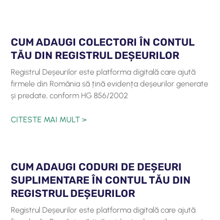
CUM ADAUGI COLECTORI ÎN CONTUL
TĂU DIN REGISTRUL DEȘEURILOR
Registrul Deșeurilor este platforma digitală care ajută
firmele din România să țină evidența deșeurilor generate
și predate, conform HG 856/2002
CITESTE MAI MULT >
CUM ADAUGI CODURI DE DEȘEURI
SUPLIMENTARE ÎN CONTUL TĂU DIN
REGISTRUL DEȘEURILOR
Registrul Deșeurilor este platforma digitală care ajută