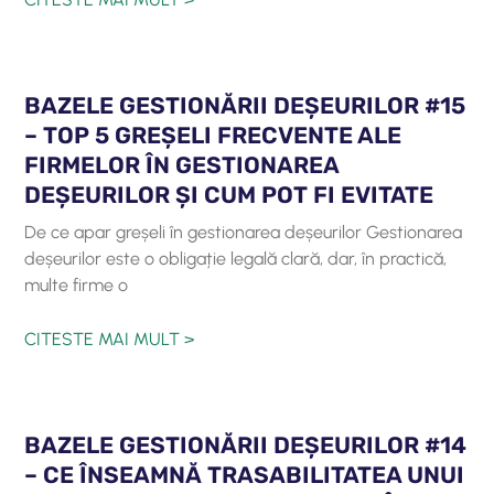
BAZELE GESTIONĂRII DEȘEURILOR #15
– TOP 5 GREȘELI FRECVENTE ALE
FIRMELOR ÎN GESTIONAREA
DEȘEURILOR ȘI CUM POT FI EVITATE
De ce apar greșeli în gestionarea deșeurilor Gestionarea
deșeurilor este o obligație legală clară, dar, în practică,
multe firme o
CITESTE MAI MULT >
BAZELE GESTIONĂRII DEȘEURILOR #14
– CE ÎNSEAMNĂ TRASABILITATEA UNUI