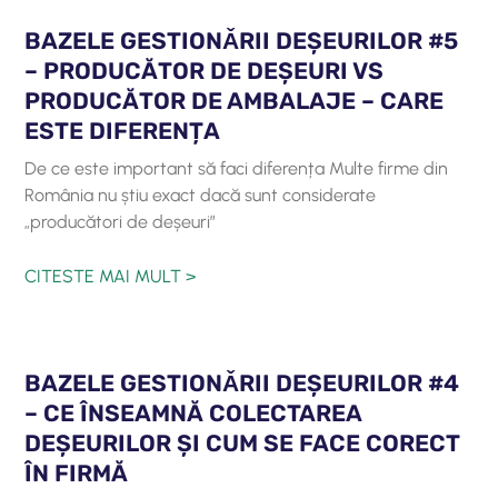
BAZELE GESTIONǍRII DEȘEURILOR #5
– PRODUCĂTOR DE DEȘEURI VS
PRODUCĂTOR DE AMBALAJE – CARE
ESTE DIFERENȚA
De ce este important să faci diferența Multe firme din
România nu știu exact dacă sunt considerate
„producători de deșeuri”
CITESTE MAI MULT >
BAZELE GESTIONǍRII DEȘEURILOR #4
– CE ÎNSEAMNĂ COLECTAREA
DEȘEURILOR ȘI CUM SE FACE CORECT
ÎN FIRMĂ