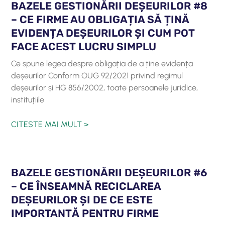
BAZELE GESTIONĂRII DEȘEURILOR #8
– CE FIRME AU OBLIGAȚIA SĂ ȚINĂ
EVIDENȚA DEȘEURILOR ȘI CUM POT
FACE ACEST LUCRU SIMPLU
Ce spune legea despre obligația de a ține evidența
deșeurilor Conform OUG 92/2021 privind regimul
deșeurilor și HG 856/2002, toate persoanele juridice,
instituțiile
CITESTE MAI MULT >
BAZELE GESTIONĂRII DEȘEURILOR #6
– CE ÎNSEAMNĂ RECICLAREA
DEȘEURILOR ȘI DE CE ESTE
IMPORTANTĂ PENTRU FIRME