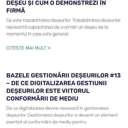
DEȘEU ȘI CUM O DEMONSTREZI ÎN
FIRMĂ
Ce este trasabilitatea deșeurilor Trasabilitatea deșeurilor
reprezintă capacitatea de a urmări un deșeu de la
momentul în care este generat,
CITESTE MAI MULT >
BAZELE GESTIONĂRII DEȘEURILOR #13
– DE CE DIGITALIZAREA GESTIUNII
DEȘEURILOR ESTE VIITORUL
CONFORMĂRII DE MEDIU
De ce digitalizarea devine necesară în gestionarea
deșeurilor Gestionarea deșeurilor a devenit un element
esențial al conformării de mediu pentru