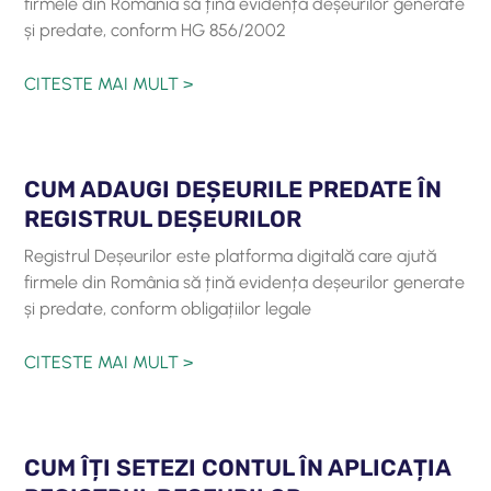
firmele din România să țină evidența deșeurilor generate
și predate, conform HG 856/2002
CITESTE MAI MULT >
CUM ADAUGI DEȘEURILE PREDATE ÎN
REGISTRUL DEȘEURILOR
Registrul Deșeurilor este platforma digitală care ajută
firmele din România să țină evidența deșeurilor generate
și predate, conform obligațiilor legale
CITESTE MAI MULT >
CUM ÎȚI SETEZI CONTUL ÎN APLICAȚIA