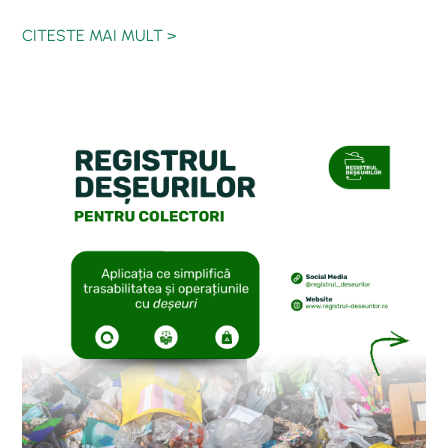
CITESTE MAI MULT >