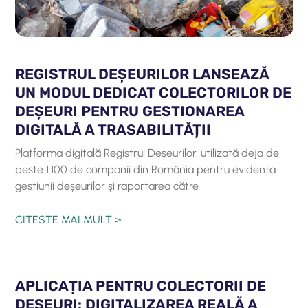
REGISTRUL DEȘEURILOR LANSEAZĂ
UN MODUL DEDICAT COLECTORILOR DE
DEȘEURI PENTRU GESTIONAREA
DIGITALĂ A TRASABILITĂȚII
Platforma digitală Registrul Deșeurilor, utilizată deja de
peste 1.100 de companii din România pentru evidența
gestiunii deșeurilor și raportarea către
CITESTE MAI MULT >
APLICAȚIA PENTRU COLECTORII DE
DEȘEURI: DIGITALIZAREA REALĂ A