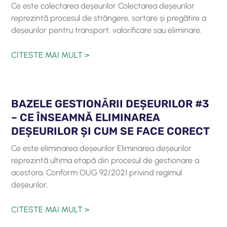
Ce este colectarea deșeurilor Colectarea deșeurilor
reprezintă procesul de strângere, sortare și pregătire a
deșeurilor pentru transport, valorificare sau eliminare.
CITESTE MAI MULT >
BAZELE GESTIONǍRII DEȘEURILOR #3
– CE ÎNSEAMNĂ ELIMINAREA
DEȘEURILOR ȘI CUM SE FACE CORECT
Ce este eliminarea deșeurilor Eliminarea deșeurilor
reprezintă ultima etapă din procesul de gestionare a
acestora. Conform OUG 92/2021 privind regimul
deșeurilor,
CITESTE MAI MULT >