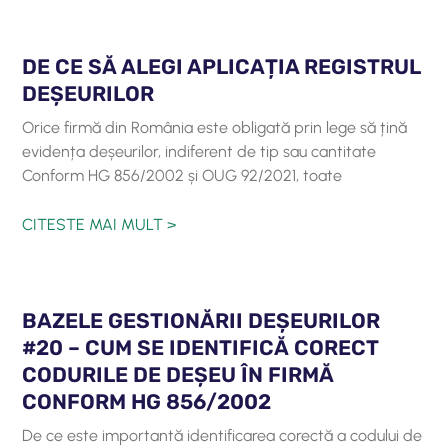
DE CE SĂ ALEGI APLICAȚIA REGISTRUL
DEȘEURILOR
Orice firmă din România este obligată prin lege să țină
evidența deșeurilor, indiferent de tip sau cantitate
Conform HG 856/2002 și OUG 92/2021, toate
CITESTE MAI MULT >
BAZELE GESTIONĂRII DEȘEURILOR
#20 – CUM SE IDENTIFICĂ CORECT
CODURILE DE DEȘEU ÎN FIRMĂ
CONFORM HG 856/2002
De ce este importantă identificarea corectă a codului de