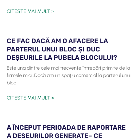
CITESTE MAI MULT >
CE FAC DACĂ AM O AFACERE LA
PARTERUL UNUI BLOC ȘI DUC
DEȘEURILE LA PUBELA BLOCULUI?
Este una dintre cele mai frecvente întrebări primite de la
firmele mici:„Dacă am un spațiu comercial la parterul unui
bloc
CITESTE MAI MULT >
A ÎNCEPUT PERIOADA DE RAPORTARE
A DEȘEURILOR GENERATE– CE