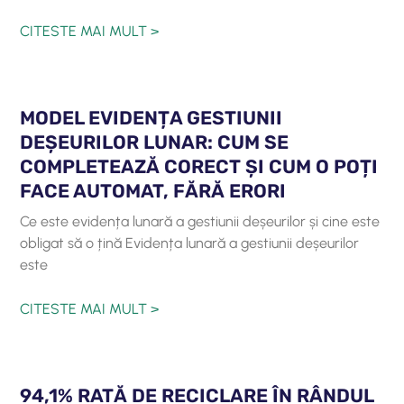
CITESTE MAI MULT >
MODEL EVIDENȚA GESTIUNII
DEȘEURILOR LUNAR: CUM SE
COMPLETEAZĂ CORECT ȘI CUM O POȚI
FACE AUTOMAT, FĂRĂ ERORI
Ce este evidența lunară a gestiunii deșeurilor și cine este
obligat să o țină Evidența lunară a gestiunii deșeurilor
este
CITESTE MAI MULT >
94,1% RATĂ DE RECICLARE ÎN RÂNDUL