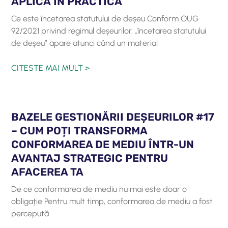
APLICĂ ÎN PRACTICĂ
Ce este încetarea statutului de deșeu Conform OUG
92/2021 privind regimul deșeurilor, „încetarea statutului
de deșeu” apare atunci când un material
CITESTE MAI MULT >
BAZELE GESTIONĂRII DEȘEURILOR #17
– CUM POȚI TRANSFORMA
CONFORMAREA DE MEDIU ÎNTR-UN
AVANTAJ STRATEGIC PENTRU
AFACEREA TA
De ce conformarea de mediu nu mai este doar o
obligație Pentru mult timp, conformarea de mediu a fost
percepută