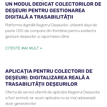
UN MODUL DEDICAT COLECTORILOR DE
DEȘEURI PENTRU GESTIONAREA
DIGITALĂ A TRASABILITĂȚII
Platforma digitală Registrul Deșeurilor, utilizată deja de
peste 1.100 de companii din România pentru evidența
gestiunii deșeurilor și raportarea către
CITESTE MAI MULT >
APLICAȚIA PENTRU COLECTORII DE
DEȘEURI: DIGITALIZAREA REALĂ A
TRASABILITĂȚII DEȘEURILOR
Oferta de servicii oferită de aplicația Registrul Deșeurilor
a fost extinsă, iar acum aplicația nu se mai adresează
doar generatorilor