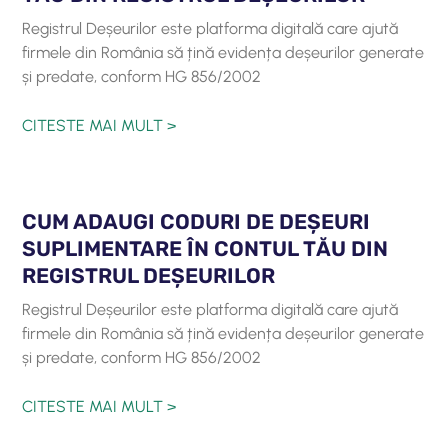
Registrul Deșeurilor este platforma digitală care ajută
firmele din România să țină evidența deșeurilor generate
și predate, conform HG 856/2002
CITESTE MAI MULT >
CUM ADAUGI CODURI DE DEȘEURI
SUPLIMENTARE ÎN CONTUL TĂU DIN
REGISTRUL DEȘEURILOR
Registrul Deșeurilor este platforma digitală care ajută
firmele din România să țină evidența deșeurilor generate
și predate, conform HG 856/2002
CITESTE MAI MULT >