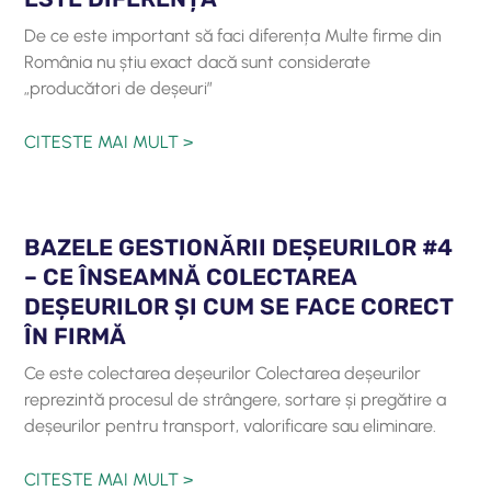
De ce este important să faci diferența Multe firme din
România nu știu exact dacă sunt considerate
„producători de deșeuri”
CITESTE MAI MULT >
BAZELE GESTIONǍRII DEȘEURILOR #4
– CE ÎNSEAMNĂ COLECTAREA
DEȘEURILOR ȘI CUM SE FACE CORECT
ÎN FIRMĂ
Ce este colectarea deșeurilor Colectarea deșeurilor
reprezintă procesul de strângere, sortare și pregătire a
deșeurilor pentru transport, valorificare sau eliminare.
CITESTE MAI MULT >