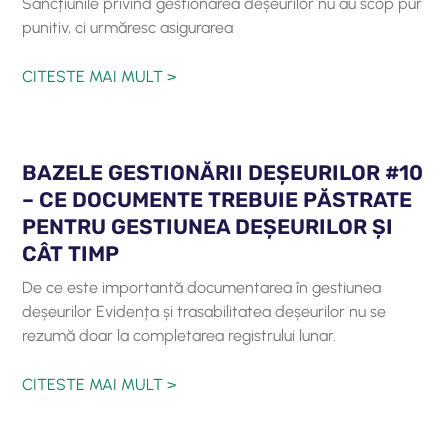
Sancțiunile privind gestionarea deșeurilor nu au scop pur
punitiv, ci urmăresc asigurarea
CITESTE MAI MULT >
BAZELE GESTIONĂRII DEȘEURILOR #10
– CE DOCUMENTE TREBUIE PĂSTRATE
PENTRU GESTIUNEA DEȘEURILOR ȘI
CÂT TIMP
De ce este importantă documentarea în gestiunea
deșeurilor Evidența și trasabilitatea deșeurilor nu se
rezumă doar la completarea registrului lunar.
CITESTE MAI MULT >