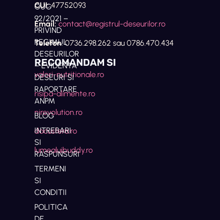
CUI:
47752093
OUG
92/2021 –
Email:
contact@registrul-deseurilor.ro
PRIVIND
REGIMUL
Telefon
: 0736.298.262 sau 0786.470.434
DESEURILOR
RECOMANDAM SI
– EVIDENTA
valori-nutritionale.ro
DESEURI SI
RAPORTARE
risipa-alimente.ro
ANPM
nirevolution.ro
BLOG
INTREBARI
docusfera.ro
SI
lumealuibuddy.ro
RASPUNSURI
TERMENI
SI
CONDITII
POLITICA
DE