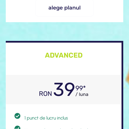
alege planul
ADVANCED
39
99*
RON
/ luna
1 punct de lucru inclus