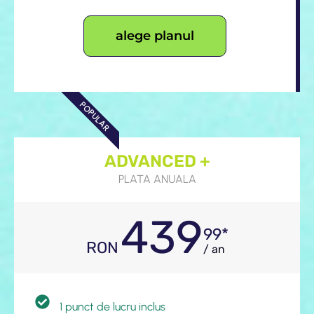
alege planul
POPULAR
ADVANCED +
PLATA ANUALA
439
99*
RON
/ an
1 punct de lucru inclus