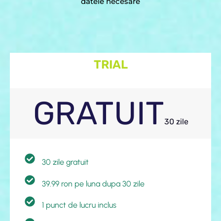
datele necesare
TRIAL
GRATUIT
30 zile
30 zile gratuit
39.99 ron pe luna dupa 30 zile
1 punct de lucru inclus