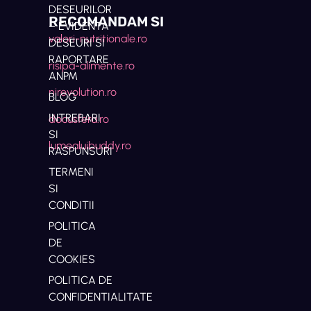
DESEURILOR
RECOMANDAM SI
– EVIDENTA
valori-nutritionale.ro
DESEURI SI
RAPORTARE
risipa-alimente.ro
ANPM
nirevolution.ro
BLOG
INTREBARI
docusfera.ro
SI
lumealuibuddy.ro
RASPUNSURI
TERMENI
SI
CONDITII
POLITICA
DE
COOKIES
POLITICA DE
CONFIDENTIALITATE