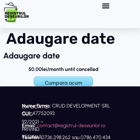
Adaugare date
Adaugare date
50.00lei/month
until cancelled
Cumpara acum
Nume Firma:
CRUD DEVELOPMENT SRL
EXPLICATIE
CUI:
47752093
OUG
92/2021 –
Email:
contact@registrul-deseurilor.ro
PRIVIND
REGIMUL
Telefon
: 0736.298.262 sau 0786.470.434